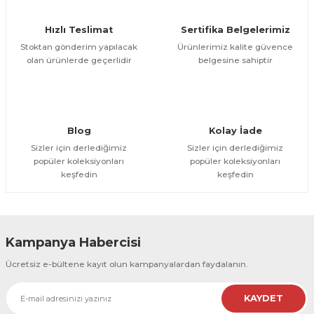
R
EKLEME BIÇAKLARI
Hızlı Teslimat
Sertifika Belgelerimiz
KULP BIÇAKLARI
Stoktan gönderim yapılacak
Ürünlerimiz kalite güvence
olan ürünlerde geçerlidir
belgesine sahiptir
SİVRİ MOTİF BIÇAKLARI
ALUMİNYUM RAF BIÇAKLARI
Blog
Kolay İade
Sizler için derlediğimiz
Sizler için derlediğimiz
MOTİF BIÇAKLARI
popüler koleksiyonları
popüler koleksiyonları
keşfedin
keşfedin
Kampanya Habercisi
Ücretsiz e-bültene kayıt olun kampanyalardan faydalanın.
KAYDET